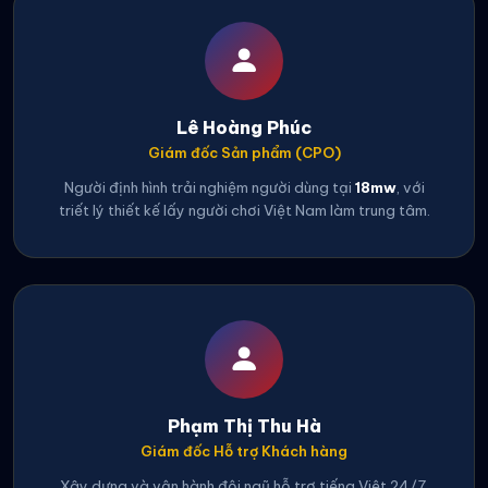
Lê Hoàng Phúc
Giám đốc Sản phẩm (CPO)
Người định hình trải nghiệm người dùng tại
18mw
, với
triết lý thiết kế lấy người chơi Việt Nam làm trung tâm.
Phạm Thị Thu Hà
Giám đốc Hỗ trợ Khách hàng
Xây dựng và vận hành đội ngũ hỗ trợ tiếng Việt 24/7,