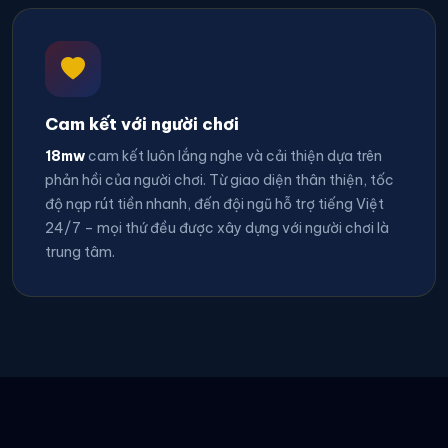
Cam kết với người chơi
18mw
cam kết luôn lắng nghe và cải thiện dựa trên
phản hồi của người chơi. Từ giao diện thân thiện, tốc
độ nạp rút tiền nhanh, đến đội ngũ hỗ trợ tiếng Việt
24/7 – mọi thứ đều được xây dựng với người chơi là
trung tâm.