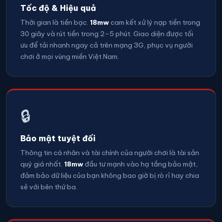
Tốc độ & Hiệu quả
Thời gian là tiền bạc.
18mw
cam kết xử lý nạp tiền trong
30 giây và rút tiền trong 2–5 phút. Giao diện được tối
ưu để tải nhanh ngay cả trên mạng 3G, phục vụ người
chơi ở mọi vùng miền Việt Nam.
🔒
Bảo mật tuyệt đối
Thông tin cá nhân và tài chính của người chơi là tài sản
quý giá nhất.
18mw
đầu tư mạnh vào hạ tầng bảo mật,
đảm bảo dữ liệu của bạn không bao giờ bị rò rỉ hay chia
sẻ với bên thứ ba.