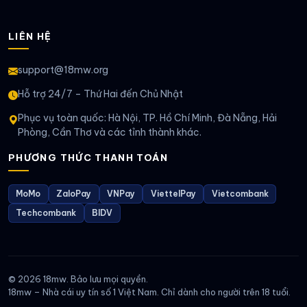
LIÊN HỆ
support
@
18mw.org
Hỗ trợ 24/7 – Thứ Hai đến Chủ Nhật
Phục vụ toàn quốc: Hà Nội, TP. Hồ Chí Minh, Đà Nẵng, Hải
Phòng, Cần Thơ và các tỉnh thành khác.
PHƯƠNG THỨC THANH TOÁN
MoMo
ZaloPay
VNPay
ViettelPay
Vietcombank
Techcombank
BIDV
© 2026 18mw. Bảo lưu mọi quyền.
18mw – Nhà cái uy tín số 1 Việt Nam. Chỉ dành cho người trên 18 tuổi.