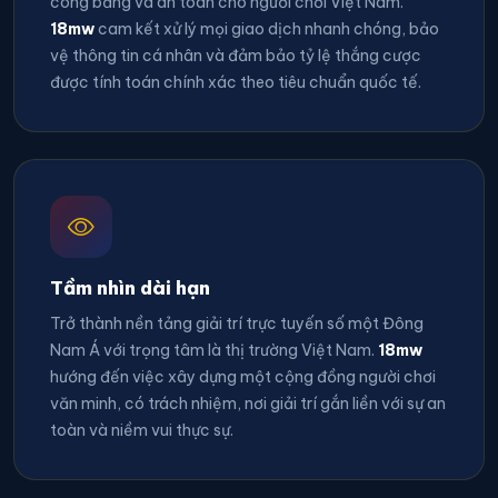
công bằng và an toàn cho người chơi Việt Nam.
18mw
cam kết xử lý mọi giao dịch nhanh chóng, bảo
vệ thông tin cá nhân và đảm bảo tỷ lệ thắng cược
được tính toán chính xác theo tiêu chuẩn quốc tế.
Tầm nhìn dài hạn
Trở thành nền tảng giải trí trực tuyến số một Đông
Nam Á với trọng tâm là thị trường Việt Nam.
18mw
hướng đến việc xây dựng một cộng đồng người chơi
văn minh, có trách nhiệm, nơi giải trí gắn liền với sự an
toàn và niềm vui thực sự.