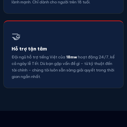
lành mạnh. Chỉ dành cho người trên 18 tuổi.
🤝
Hỗ trợ tận tâm
Đội ngũ hỗ trợ tiếng Việt của
18mw
hoạt động 24/7, kể
cả ngày lễ Tết. Dù bạn gặp vấn đề gì – từ kỹ thuật đến
tài chính – chúng tôi luôn sẵn sàng giải quyết trong thời
gian ngắn nhất.