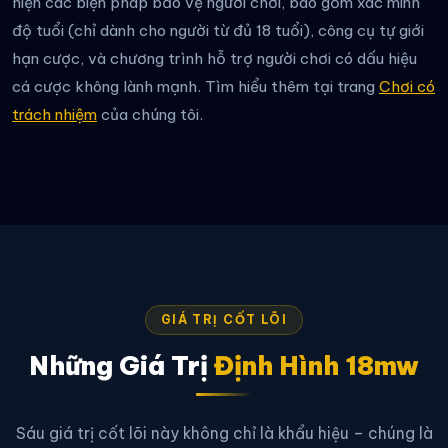
hiện các biện pháp bảo vệ người chơi, bao gồm xác minh
độ tuổi (chỉ dành cho người từ đủ 18 tuổi), công cụ tự giới
hạn cược, và chương trình hỗ trợ người chơi có dấu hiệu
cá cược không lành mạnh. Tìm hiểu thêm tại trang
Chơi có
trách nhiệm
của chúng tôi.
GIÁ TRỊ CỐT LÕI
Những Giá Trị
Định Hình 18mw
Sáu giá trị cốt lõi này không chỉ là khẩu hiệu – chúng là