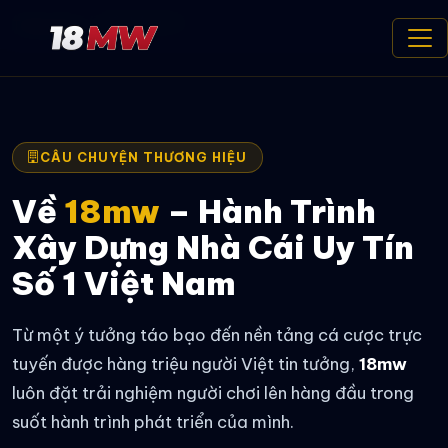
Về chúng tôi
Trang chủ
CÂU CHUYỆN THƯƠNG HIỆU
Về
18mw
– Hành Trình
Xây Dựng Nhà Cái Uy Tín
Số 1 Việt Nam
Từ một ý tưởng táo bạo đến nền tảng cá cược trực
tuyến được hàng triệu người Việt tin tưởng,
18mw
luôn đặt trải nghiệm người chơi lên hàng đầu trong
suốt hành trình phát triển của mình.