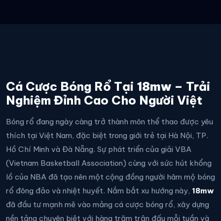
Cá Cược Bóng Rổ Tại
18mw
– Trải
Nghiệm Đỉnh Cao Cho Người Việt
Bóng rổ đang ngày càng trở thành môn thể thao được yêu
thích tại Việt Nam, đặc biệt trong giới trẻ tại Hà Nội, TP.
Hồ Chí Minh và Đà Nẵng. Sự phát triển của giải VBA
(Vietnam Basketball Association) cùng với sức hút khổng
lồ của NBA đã tạo nên một cộng đồng người hâm mộ bóng
rổ đông đảo và nhiệt huyết. Nắm bắt xu hướng này,
18mw
đã đầu tư mạnh mẽ vào mảng cá cược bóng rổ, xây dựng
nền tảng chuyên biệt với hàng trăm trận đấu mỗi tuần và