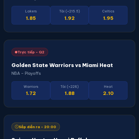
Lakers
Tài (+215.5)
Celtics
1.85
1.92
1.95
Trực tiếp – Q2
Golden State Warriors vs Miami Heat
NBA – Playoffs
Warriors
Tài (+228)
Heat
1.72
1.88
2.10
Sắp diễn ra – 20:00