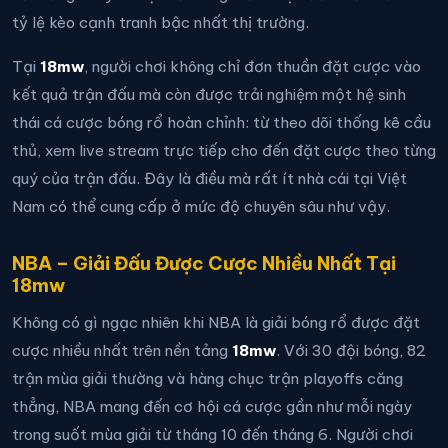
tỷ lệ kèo cạnh tranh bậc nhất thị trường.
Tại
18mw
, người chơi không chỉ đơn thuần đặt cược vào
kết quả trận đấu mà còn được trải nghiệm một hệ sinh
thái cá cược bóng rổ hoàn chỉnh: từ theo dõi thống kê cầu
thủ, xem live stream trực tiếp cho đến đặt cược theo từng
quý của trận đấu. Đây là điều mà rất ít nhà cái tại Việt
Nam có thể cung cấp ở mức độ chuyên sâu như vậy.
NBA – Giải Đấu Được Cược Nhiều Nhất Tại
18mw
Không có gì ngạc nhiên khi NBA là giải bóng rổ được đặt
cược nhiều nhất trên nền tảng
18mw
. Với 30 đội bóng, 82
trận mùa giải thường và hàng chục trận playoffs căng
thẳng, NBA mang đến cơ hội cá cược gần như mỗi ngày
trong suốt mùa giải từ tháng 10 đến tháng 6. Người chơi