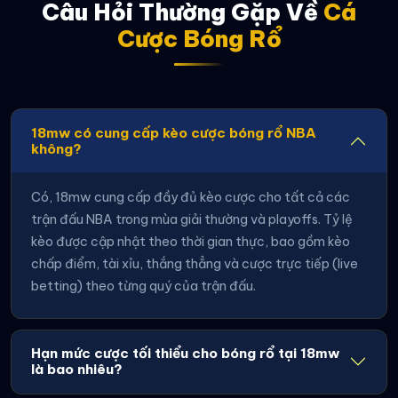
Câu Hỏi Thường Gặp Về
Cá
Cược Bóng Rổ
18mw có cung cấp kèo cược bóng rổ NBA
không?
Có, 18mw cung cấp đầy đủ kèo cược cho tất cả các
trận đấu NBA trong mùa giải thường và playoffs. Tỷ lệ
kèo được cập nhật theo thời gian thực, bao gồm kèo
chấp điểm, tài xỉu, thắng thẳng và cược trực tiếp (live
betting) theo từng quý của trận đấu.
Hạn mức cược tối thiểu cho bóng rổ tại 18mw
là bao nhiêu?