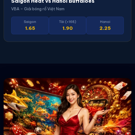
Saigon Heat vs Hanoi Buffaloes
VBA – Giải bóng rổ Việt Nam
Saigon
Tài (+168)
Hanoi
1.65
1.90
2.25