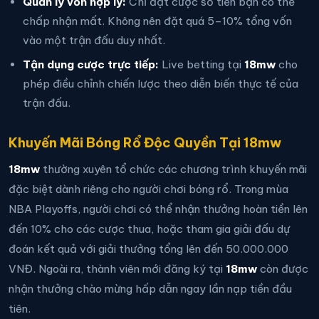
Quản lý vốn hợp lý:
Chỉ đặt cược số tiền bạn có thể
chấp nhận mất. Không nên đặt quá 5–10% tổng vốn
vào một trận đấu duy nhất.
Tận dụng cược trực tiếp:
Live betting tại
18mw
cho
phép điều chỉnh chiến lược theo diễn biến thực tế của
trận đấu.
Khuyến Mãi Bóng Rổ Độc Quyền Tại 18mw
18mw
thường xuyên tổ chức các chương trình khuyến mãi
đặc biệt dành riêng cho người chơi bóng rổ. Trong mùa
NBA Playoffs, người chơi có thể nhận thưởng hoàn tiền lên
đến 10% cho các cược thua, hoặc tham gia giải đấu dự
đoán kết quả với giải thưởng tổng lên đến 50.000.000
VNĐ. Ngoài ra, thành viên mới đăng ký tại
18mw
còn được
nhận thưởng chào mừng hấp dẫn ngay lần nạp tiền đầu
tiên.