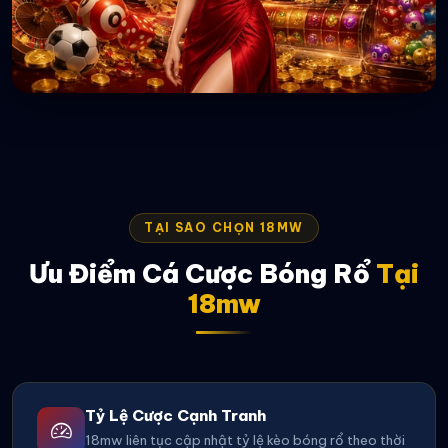
TẠI SAO CHỌN 18MW
Ưu Điểm Cá Cược Bóng Rổ
Tại
18mw
Tỷ Lệ Cược Cạnh Tranh
18mw liên tục cập nhật tỷ lệ kèo bóng rổ theo thời