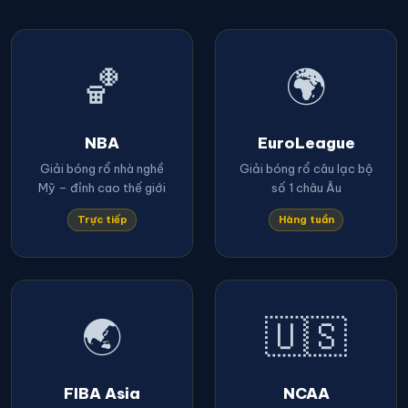
🏀
🌍
NBA
EuroLeague
Giải bóng rổ nhà nghề
Giải bóng rổ câu lạc bộ
Mỹ – đỉnh cao thế giới
số 1 châu Âu
Trực tiếp
Hàng tuần
🌏
🇺🇸
FIBA Asia
NCAA